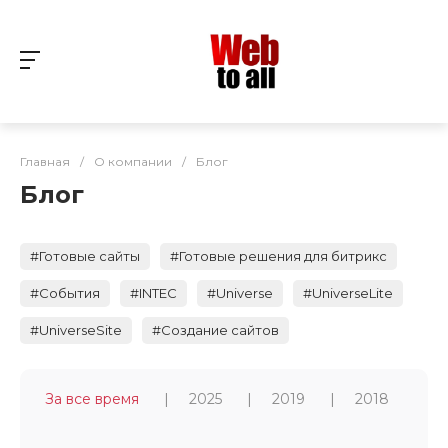
Главная
/
О компании
/
Блог
Блог
#Готовые сайты
#Готовые решения для битрикс
#События
#INTEC
#Universe
#UniverseLite
#UniverseSite
#Создание сайтов
За все время
2025
2019
2018