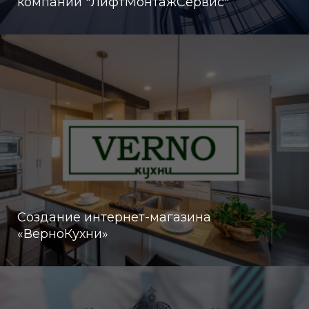
компании "ЛифтМонтажСервис"
Создание интернет-магазина
«ВерноКухни»