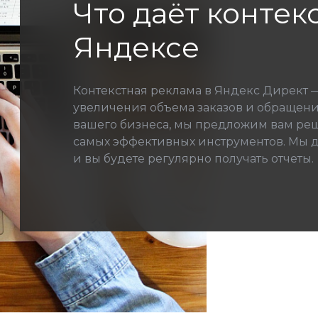
Что даёт контек
Яндексе
Контекстная реклама в Яндекс Директ
увеличения объема заказов и обращени
вашего бизнеса, мы предложим вам ре
самых эффективных инструментов. Мы д
и вы будете регулярно получать отчеты.